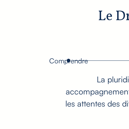
Le Dr
Comprendre
La plurid
accompagnement gl
les attentes des d